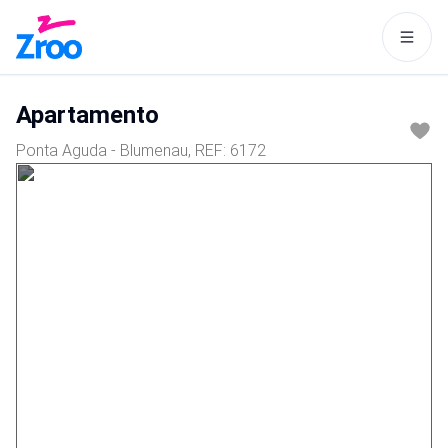
Este site usa cookies para tornar
a navegação mais interessante
Apartamento
para você.
Ponta Aguda - Blumenau
, REF:
6172
Aceitar
Política de cookies