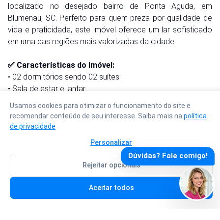
localizado no desejado bairro de Ponta Aguda, em
Blumenau, SC. Perfeito para quem preza por qualidade de
vida e praticidade, este imóvel oferece um lar sofisticado
em uma das regiões mais valorizadas da cidade.
✅ Características do Imóvel:
• 02 dormitórios sendo 02 suítes
• Sala de estar e jantar
• Cozinha planejada
Usamos cookies para otimizar o funcionamento do site e
• Lavabo
recomendar conteúdo de seu interesse. Saiba mais na
política
• 02 vagas de garagem (gaveta)
de privacidade
• Área Útil/Privativa: 90m²
Personalizar
• Mobiliado
Dúvidas? Fale comigo!
• Piso Laminado
Rejeitar opcionais
• Aquecimento a Gás
Desp. Total:
R$ 3.095,00
• Área de serviço separada
Aceitar todos
Agendar visita
Fazer proposta
• Ar condicionado
✅ Comodidades do Condomínio: