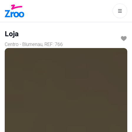
Este site usa cookies para tornar
a navegação mais interessante
Loja
para você.
Centro - Blumenau
, REF:
766
Aceitar
Política de cookies