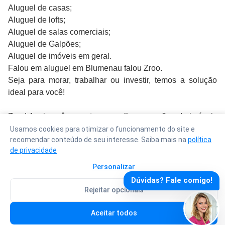
Aluguel de casas;
Aluguel de lofts;
Aluguel de salas comerciais;
Aluguel de Galpões;
Aluguel de imóveis em geral.
Falou em aluguel em Blumenau falou Zroo.
Seja para morar, trabalhar ou investir, temos a solução
ideal para você!
Zroo! Aqui você encontra as melhores opções de imóveis
nos principais bairros de Blumenau e região. Confira
Usamos cookies para otimizar o funcionamento do site e
recomendar conteúdo de seu interesse. Saiba mais na
política
imóveis disponíveis em nosso site ou em nossas redes
de privacidade
sociais Instagram e Facebook @zrooimoveis.
Personalizar
Oie, nós somos a Zroo!
Dúvidas? Fale comigo!
Sabemos que existem formas melhores e mais modernas
Rejeitar opcionais
de trazer soluções acessíveis e viáveis no mercado
Desp. Total:
R$ 3.095,00
imobiliário e é justamente por isso que estamos aqui!
Aceitar todos
Agendar visita
Fazer proposta
Somos uma plataforma digital moderna, eficiente e