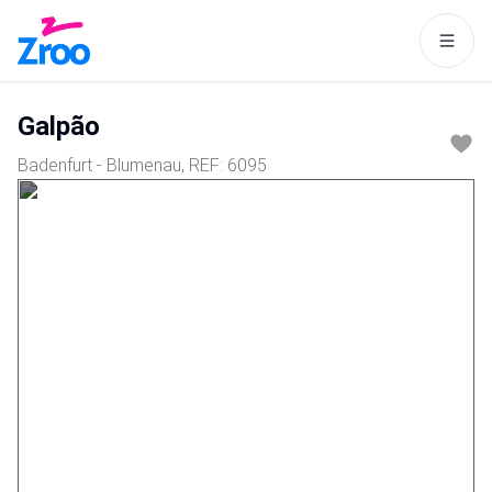
Este site usa cookies para tornar
a navegação mais interessante
Galpão
para você.
Badenfurt - Blumenau
, REF:
6095
Aceitar
Política de cookies