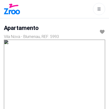
Este site usa cookies para tornar
a navegação mais interessante
Apartamento
para você.
Vila Nova - Blumenau
, REF:
5993
Aceitar
Política de cookies