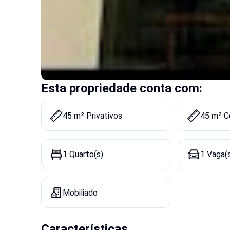
Esta propriedade conta com:
45 m² Privativos
45 m² C
1 Quarto(s)
1 Vaga(
Mobiliado
Características