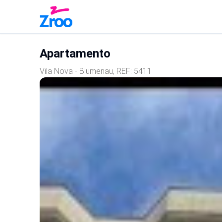
Este site usa cookies para tornar
a navegação mais interessante
Apartamento
para você.
Vila Nova - Blumenau
, REF:
5411
Aceitar
Política de cookies