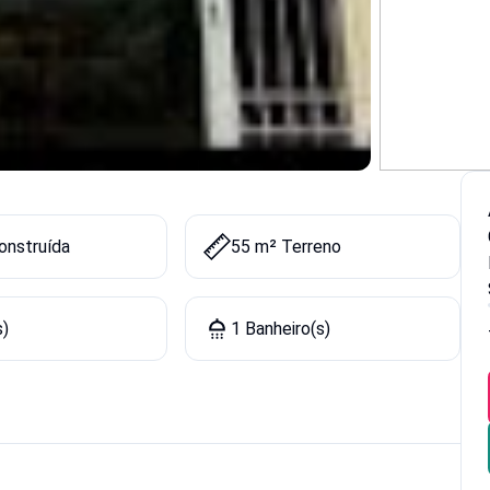
onstruída
55 m² Terreno
s)
1 Banheiro(s)