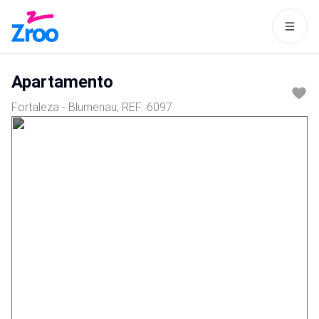
Este site usa cookies para tornar
a navegação mais interessante
Apartamento
para você.
Fortaleza - Blumenau
, REF:
6097
Aceitar
Política de cookies