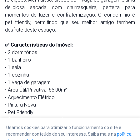
deliciosa sacada com churrasqueira, perfeita para
momentos de lazer e confraternização. O condomínio é
pet friendly, permitindo que seu melhor amigo também
desfrute deste espaço.
✅ Características do Imóvel:
• 2 dormitórios
• 1 banheiro
• 1 sala
• 1 cozinha
• 1 vaga de garagem
• Área Útil/Privativa: 65.00m²
• Aquecimento Elétrico
• Pintura Nova
• Pet Friendly
• Sacada com churrasqueira
• Portão Eletrônico
Usamos cookies para otimizar o funcionamento do site e
recomendar conteúdo de seu interesse. Saiba mais na
política