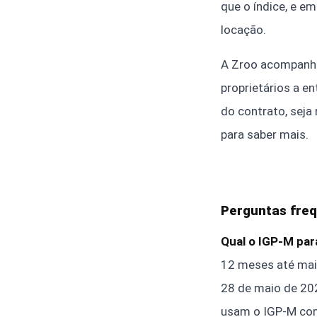
que o índice, e e
locação.
A Zroo acompanha
proprietários a e
do contrato, seja
para saber mais.
Perguntas freq
Qual o IGP-M par
12 meses até mai
28 de maio de 202
usam o IGP-M com