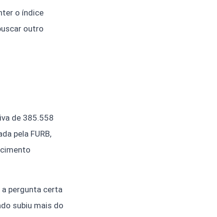
nter o índice
buscar outro
iva de 385.558
ada pela FURB,
escimento
 a pergunta certa
ado subiu mais do