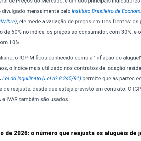
eral de Preços do Mercado, é um dos principais indicador
 e divulgado mensalmente pelo
Instituto Brasileiro de Econo
GV/Ibre)
, ele mede a variação de preços em três frentes: os
o de 60% no índice; os preços ao consumidor, com 30%; e 
 com 10%.
iário, o IGP-M ficou conhecido como a "inflação do aluguel"
os, o índice mais utilizado nos contratos de locação residen
A
Lei do Inquilinato (Lei nº 8.245/91)
permite que as partes 
ce de reajuste, desde que esteja previsto em contrato. O IG
 e IVAR também são usados.
o de 2026: o número que reajusta os aluguéis de 