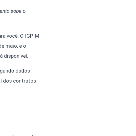
uanto sobe o
ara você. O IGP-M
de maio, e o
 disponível.
segundo dados
al dos contratos