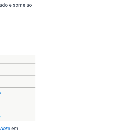
ulado e some ao
/Ibre
em