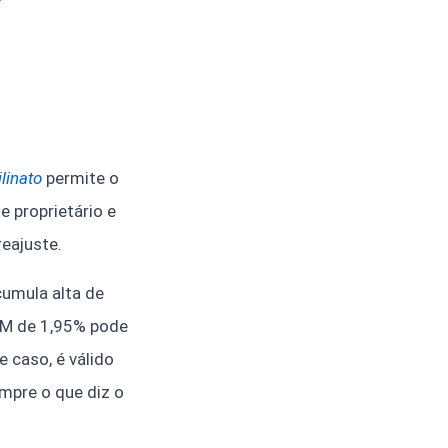
ilinato
permite o
 proprietário e
reajuste.
umula alta de
P-M de 1,95% pode
 caso, é válido
mpre o que diz o