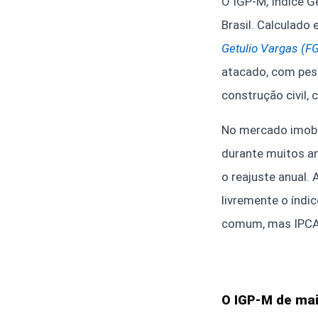
O IGP-M, Índice G
Brasil. Calculado
Getulio Vargas (F
atacado, com pes
construção civil,
No mercado imobil
durante muitos an
o reajuste anual. 
livremente o índi
comum, mas IPCA
O IGP-M de mai