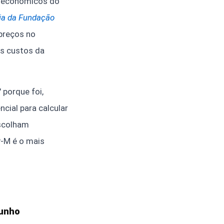
es econômicos do
mia da Fundação
 preços no
os custos da
 porque foi,
cial para calcular
escolham
P-M é o mais
junho